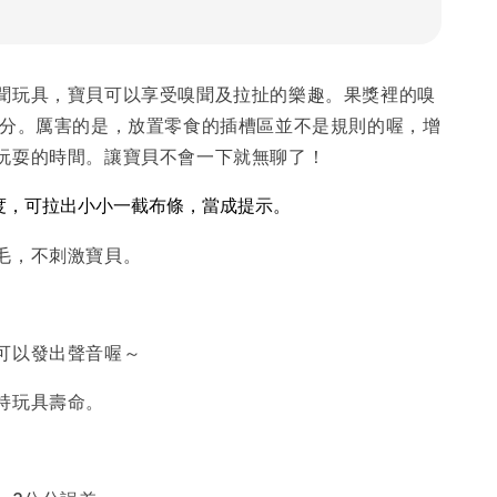
聞玩具，寶貝可以享受嗅聞及拉扯的樂趣。果獎裡的嗅
公分。厲害的是，放置零食的插槽區並不是規則的喔，增
玩耍的時間。讓寶貝不會一下就無聊了！
度，可拉出小小一截布條，當成提示。
毛，不刺激寶貝。
可以發出聲音喔～
持玩具壽命。