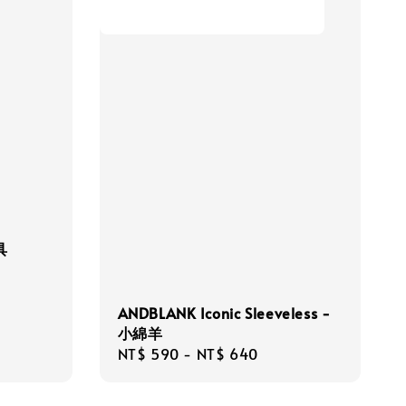
具
ANDBLANK Iconic Sleeveless -
小綿羊
Regular
NT$ 590
-
NT$ 640
price