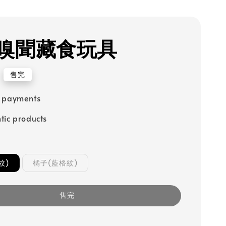
嗅聞藏食玩具
售完
e payments
tic products
紋)
橘子(藍格紋)
售完