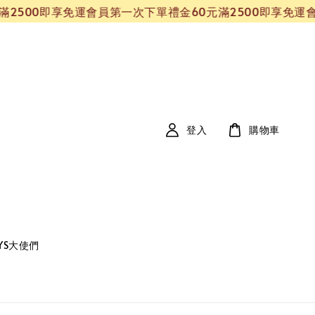
00即享免運
會員第一次下單禮金60元
滿2500即享免運
會員第
登入
購物車
YS大使們