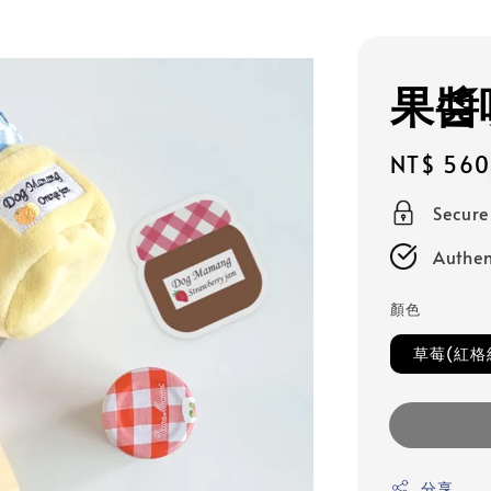
果醬
Regular
NT$ 560
price
Secur
Authen
顏色
草莓(紅格
分享