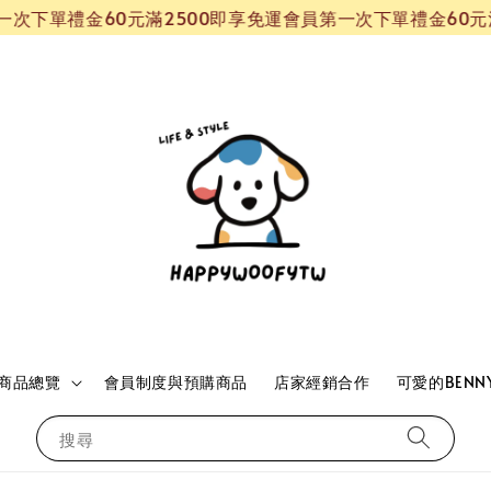
單禮金60元
滿2500即享免運
會員第一次下單禮金60元
滿25
商品總覽
會員制度與預購商品
店家經銷合作
可愛的BENN
搜尋