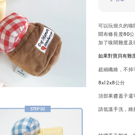
可以玩很久的嗅
聞布條長度80
加了嗅聞難度及
如果對寶貝有難
超細纖維，不掉
8x12x8公分
頂部果醬蓋子還
請低溫手洗，維