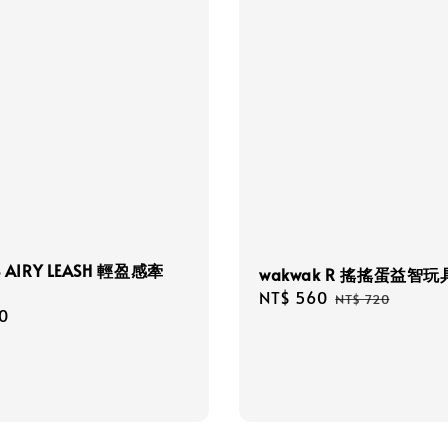
S AIRY LEASH 輕盈感牽
wakwak R 搖搖蛋益智玩
Sale
NT$ 560
Regular
NT$ 720
r
0
price
price