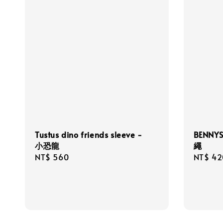
BENNY
Tustus dino friends sleeve -
繩
小恐龍
Regula
NT$ 42
Regular
NT$ 560
price
price