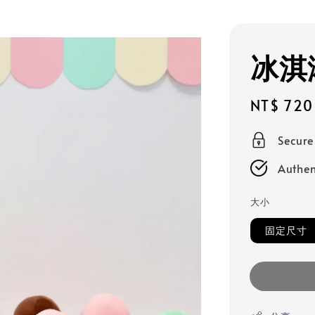
冰淇
Sale
NT$ 720
price
Secur
Authen
大小
固定尺寸