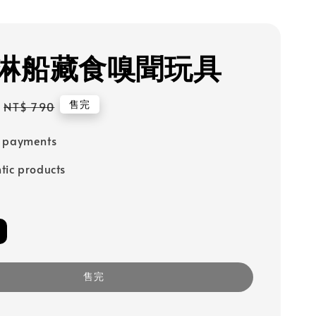
淋船藏食嗅聞玩具
Regular
售完
NT$ 790
price
e payments
tic products
售完