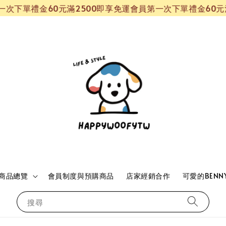
單禮金60元
滿2500即享免運
會員第一次下單禮金60元
滿25
商品總覽
會員制度與預購商品
店家經銷合作
可愛的BENN
搜尋