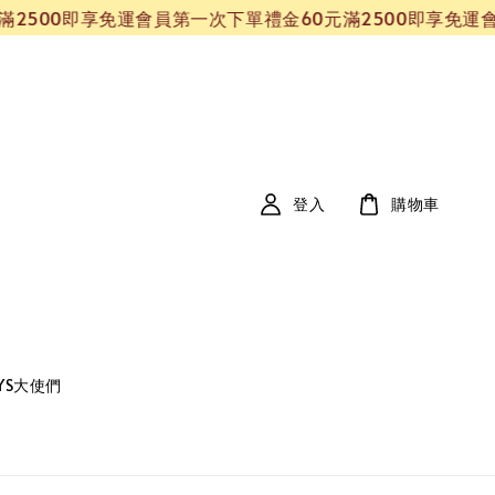
00即享免運
會員第一次下單禮金60元
滿2500即享免運
會員第一
登入
購物車
YS大使們